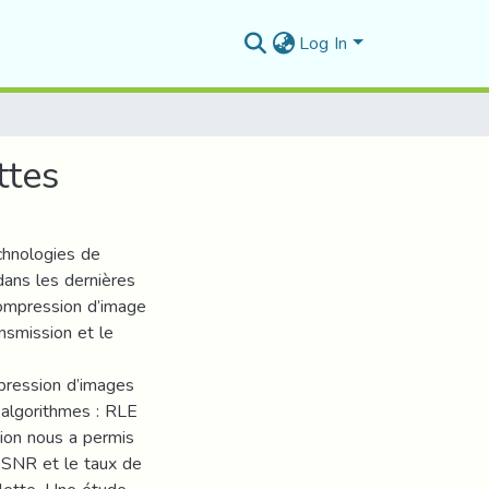
Log In
ttes
hnologies de
 dans les dernières
ompression d’image
ansmission et le
pression d’images
 algorithmes : RLE
ion nous a permis
 PSNR et le taux de