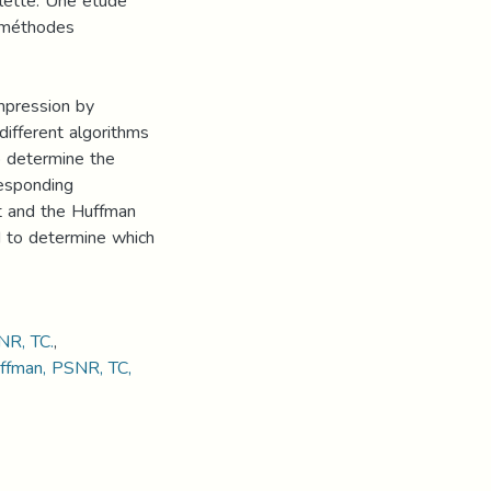
lette. Une étude
 méthodes
mpression by
different algorithms
o determine the
responding
t and the Huffman
 to determine which
NR, TC.
,
ffman, PSNR, TC,