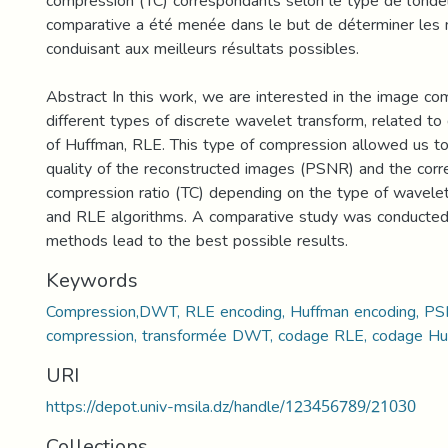
compression (TC) correspondants selon le type de l’onde
comparative a été menée dans le but de déterminer les
conduisant aux meilleurs résultats possibles.
Abstract In this work, we are interested in the image co
different types of discrete wavelet transform, related to 
of Huffman, RLE. This type of compression allowed us t
quality of the reconstructed images (PSNR) and the cor
compression ratio (TC) depending on the type of wavele
and RLE algorithms. A comparative study was conducted
methods lead to the best possible results.
Keywords
Compression,DWT, RLE encoding, Huffman encoding, PS
compression, transformée DWT, codage RLE, codage Hu
URI
https://depot.univ-msila.dz/handle/123456789/21030
Collections