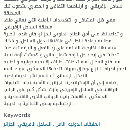
الساحل الإفريقي ،و ارتباطها الثقافي و الحضاري بشعوب تلك
المنطقة.
ففي ظل المشاكل و التهديدات الأمنية التي تعاني منها
منطقة الساحل الإفريقي
و تداعياتها على أمن الجناح الجنوبي للجزائر، فان هذه الأخيرة
مطالبة بإعادة النظر في علاقتها بدول الساحل، و كذلك
سياستها الخارجية القائمة على رد الفعل و البرغماتية حيث
تدخلت في إيجاد حل لأزمة شمال مالي و همشت أزمة ليبيا،
مما فتح المجال أمام تدخلات أطراف إقليمية جواريه و أجنبية
لدعم أطراف النزاع ،وخلق مبررات لتدخلها العسكري سواء باسم
التدخل الإنساني أو باسم نشر الديمقراطية.
إضافة إلى أن الإستراتيجية الجزائرية الأمنية تجاه التطورات
الراهنة في الساحل الإفريقي ركزت بشكل كبير على الجانب
العسكري و أهملت بقية الجوانب الأخرى الاقتصادية و
الإجتماعية وحتى الثقافية و الدينية.
Keywords
العلاقات الدولية .الامن . الساحل الافريقي .الجزائر