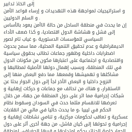
إلى اتخاذ تدابير
و استراتيجيات لمواجهة هذه التهديدات و إرساء قواعد الأمن
و السلم الدوليين .
إن ما يحدث في منطقة الساحل من حالة الاأمن يعود بالأساس
إلى فشل و هشاشة الدول اقتصاديا، و كذا ضعف الأداء
السياسي للمؤسسات الدستورية ،و غياب تام لصور
الديمقراطية و عدم تحقيق التنمية المحلية، مما سمح بحدوث
اضطرابات داخلية وظهور جماعات تطالب بحقوق سياسية
واقتصادية و اجتماعية على اعتبارها مكون من مكونات الدول
في تلك المنطقة، وبسبب إهمال دولها الأصلية لمطالبها و
مشاكلها و تهميشها وقمعها. مما دفع البعض منها إلى
النزوح داخليا و البعض الأخر لجأ إلى دول الجوار بحثا عن
الاستقرار، و هناك من تحالف مع جماعات و حركات إرهابية و
شبكات إجرامية مما اثر على دول المنطقة من جهة، من خلال
تعرضها للانقسام مثلما حدث في السودان وسقوط نظام
الحكم في ليبيا ،و ما يحدث حاليا في مالي من انقلابات
عسكرية و تعاقب لحكومات مركزية، و تنامي نشاطات إرهابية و
إجرامية و تحولها إلى كيان فاشل، من جهة أخرى أثر على دول
الجوار خاصة الجزائر بحكم امتدادها و قربها الجغرافي لمنطقة