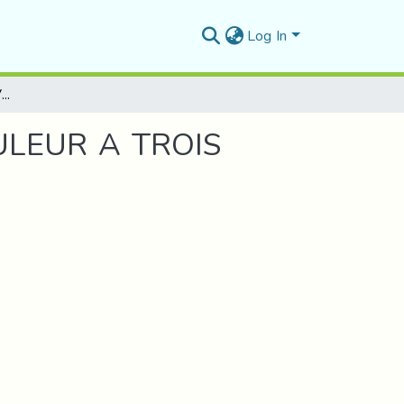
Log In
COMMANDE PAR MLI VECTORIELLE D’UN ONDULEUR A TROIS NIVEAUX ALIMENTANT UN MOTEUR À CAGE
LEUR A TROIS