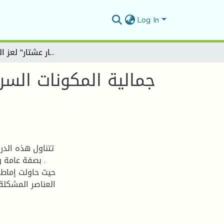
Log In
جمالية المكونات السردية ودلالتها في رواية "هاء وأسفار عشتار" لعز الدين جلاوجي
جمالية المكونات السر
تتناول هذه الدرا
بصفة عامة و
حيث حاولت إماطة
العناصر المشكلة