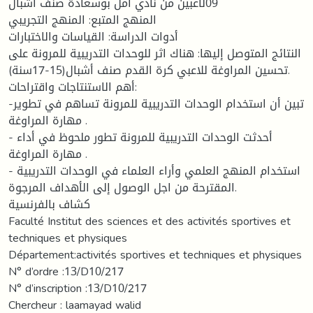
09لاعبين من نادي أمل بوسعادة صنف أشبال
المنهج المتبع: المنهج التجريبي
أدوات الدراسة: القياسات والاختبارات
النتائج المتوصل إليها: هناك اثر للوحدات التدريبية للمرونة على
تحسين المراوغة للاعبي كرة القدم صنف أشبال(15-17سنة).
أهم الاستنتاجات واقتراحات:
-تبين أن استخدام الوحدات التدريبية للمرونة تساهم في تطوير
مهارة المراوغة .
- أحدثت الوحدات التدريبية للمرونة تطور ملحوظ في أداء
مهارة المراوغة .
- استخدام المنهج العلمي وأراء العلماء في الوحدات التدريبية
المقترحة من اجل الوصول إلى الأهداف المرجوة.
كشاف بالفرنسية
Faculté Institut des sciences et des activités sportives et
techniques et physiques
Département:activités sportives et techniques et physiques
N° d’ordre :13/D10/217
N° d’inscription :13/D10/217
Chercheur : laamayad walid