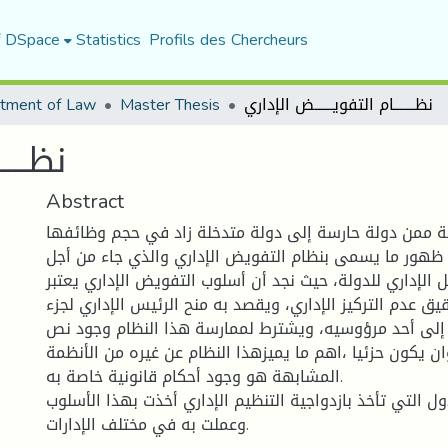
f DSpace
Statistics
Profils des Chercheurs
نظـــــــام التفويــــــض الإداري
Master Thesis
tment of Law
نظــــ
Abstract
لة ممن دولة حارسة إلى دولة متدخلة زاد في حجم وظائفها
 ظهور ما يسمى بنظام التفويض الإداري والذي جاء من أجل
الإداري للدولة، حيث نجد أن أسلوب التفويض الإداري يعتبر
 عدم التركيز الإداري، ويقصد به منح الرئيس الإداري لجزء
إلى أحد مرؤوسيه، ويشترط لممارسة هذا النظام وجود نص
ان يكون حزئيا ،اهم ما يميزهذا النظام عن غيره من الأنظمة
المشابهة هو وجود أحكام قانونية خاصة به.
دول التي تأخذ بازدواجية التنظيم الإداري أخذت بهذا الأسلوب
وعملت به في مختلف الإدارات.