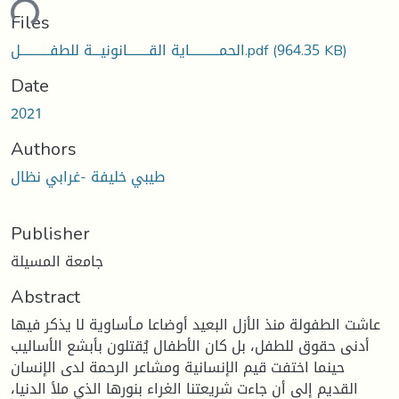
ding...
Files
(964.35 KB)
الحمـــــــــــاية القــــــــانونيـــة للطفـــــــــــل.pdf
Date
2021
Authors
طيبي خليفة -غرابي نظال
Publisher
جامعة المسيلة
Abstract
عاشت الطفولة منذ الأزل البعيد أوضاعا مـأساوية لا يذكر فيها
أدنى حقوق للطفل، بل كان الأطفال يُقتلون بأبشع الأساليب
حينما اختفت قيم الإنسانية ومشاعر الرحمة لدى الإنسان
القديم إلى أن جاءت شريعتنا الغراء بنورها الذي ملأ الدنيا،