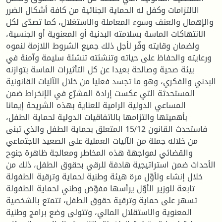
الالتزامات وكفل له الحماية الجنائية من كافة أشكال الضرر
والإهمال والعنف وسوء المعاملة والاستغلال، كما تصدّى لكل
الانتهاكات الماسة بسلامته البدنية أو المعنوية أو الجنسية،
ولضمان وقايته وفّر لأجل ذلك جميع الشروط اللازمة لنموه
ورعايته والحفاظ على حياته وتنشئته تنشئة سليمة وآمنة في
بيئة صحية وصالحة بعيدا عن كل التأثيرات الماسة بتوازنه
البدني والفكري، وهو ما تجسد فعليا من خلال الآليات القانونية
المستحدثة التي عكست إرادة المشرّع في الإنخراط ضمن
المساعي الدولية الرامية للعناية بهذه الشريحة إيمانا
بأهميتها والتزامها بالاتفاقيات الدولية لحماية الطفل،
فاستحدث القانون 15/12 المتعلق بحماية الطفل والذي تبنى
من خلاله جملة من الآليات العملية على الصعيد الاجتماعي
والقضائي لمواجهة هذه المخاطر ومعالجة ظاهرة جنوح
الأحداث ضمن استراتيجية هادفة للرقي بحقوق الطفل، ذلك من
خلال إنشاء ولأوّل مرة هيئة وطنية لحماية وترقية الطفولة
تابعة للوزير الأوّل يرأسها مفوّض وطني لحماية الطفولة
تسهر على حماية وترقية حقوق الطفل، تتمتع بالشخصية
المعنوية والاستقلال المالي، وتتولى وضع برامج وطنية