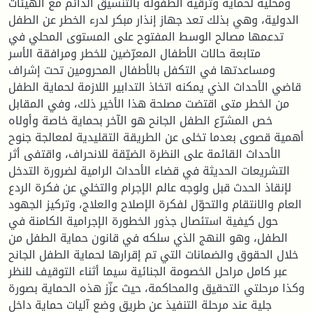
ومحلية لحماية وترقية الطفولة بالتنسيق الدائم مع الهيئات
الدولية، وهي بذلك تعد جهاز إنذار مبكر لدرء الخطر عن الطفل
تدعمها مصالح الوسط المفتوح على المستوى المحلي في
متابعة حالات الأطفال المعرّضين للخطر ومرافقة الأسر
ومساعدتها في التكفل بالأطفال المحرومين تحت إشراف
قاضي الأحداث الذي يمكنه اتخاذ التدابير اللازمة لحماية الطفل
من الخطر متى اقتضت مصلحة هذا الأخير ذلك، وفي المقابل
خص المشرّع الطفل الجانح هو الآخر بحماية خاصة وأولاه
أهمية قصوى بعدما تخلى عن الطريقة التقليدية لمعالجة جنوح
الأحداث القائمة على النظرة الضيّقة للانحراف، واقتفى أثر
التشريعات الحديثة في قضاء الأحداث الرامية لضرورة التدخل
لإنقاذ الحدث قبل ولوجه عالم الإجرام والتخلي عن فكرة الردع
العام والانتقام والتحوّل لفكرة الإصلاح والعلاج، وتركيز الجهود
حول كيفية استئصال جذور الخطورة الإجرامية الكامنة في
الطفل، وهو النهج الذي سلكه في قانون حماية الطفل من
خلال الحقوق والضمانات التي تم إقرارها لحماية الطفل الجانح
عبر كامل مراحل الخصومة الجنائية سيما أثناء التوقيف للنظر
وكذا مرحلتي التحقيق والمحاكمة، حيث عزّز هذه الحماية بصورة
جلية عند مرحلة التنفيذ عن طريق وضع آليات حماية داخل