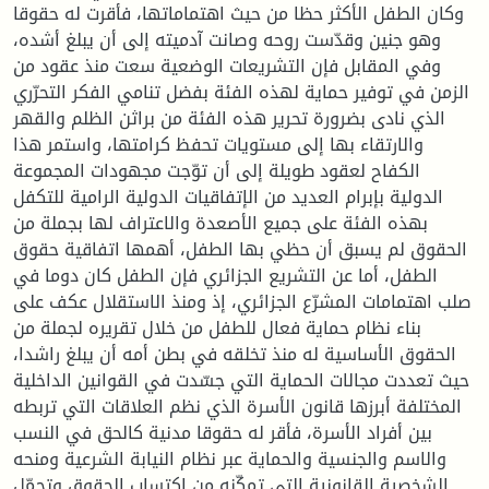
وكان الطفل الأكثر حظا من حيث اهتماماتها، فأقرت له حقوقا
وهو جنين وقدّست روحه وصانت آدميته إلى أن يبلغ أشده،
وفي المقابل فإن التشريعات الوضعية سعت منذ عقود من
الزمن في توفير حماية لهذه الفئة بفضل تنامي الفكر التحرّري
الذي نادى بضرورة تحرير هذه الفئة من براثن الظلم والقهر
والارتقاء بها إلى مستويات تحفظ كرامتها، واستمر هذا
الكفاح لعقود طويلة إلى أن توّجت مجهودات المجموعة
الدولية بإبرام العديد من الإتفاقيات الدولية الرامية للتكفل
بهذه الفئة على جميع الأصعدة والاعتراف لها بجملة من
الحقوق لم يسبق أن حظي بها الطفل، أهمها اتفاقية حقوق
الطفل، أما عن التشريع الجزائري فإن الطفل كان دوما في
صلب اهتمامات المشرّع الجزائري، إذ ومنذ الاستقلال عكف على
بناء نظام حماية فعال للطفل من خلال تقريره لجملة من
الحقوق الأساسية له منذ تخلقه في بطن أمه أن يبلغ راشدا،
حيث تعددت مجالات الحماية التي جسّدت في القوانين الداخلية
المختلفة أبرزها قانون الأسرة الذي نظم العلاقات التي تربطه
بين أفراد الأسرة، فأقر له حقوقا مدنية كالحق في النسب
والاسم والجنسية والحماية عبر نظام النيابة الشرعية ومنحه
الشخصية القانونية التي تمكّنه من اكتساب الحقوق وتحمّل