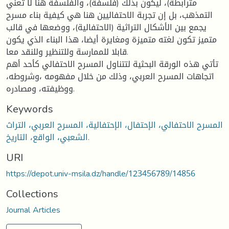
مترابطة)، ليكون بذلك (فلسفة)، والفلسفة هنا لا تعني
التمذهب، بل إن تجربة الاحتفاليين هنا هي كيفية بناء مسرح
يجمع بين الأشكال التراثية (الاحتفالية)، ووضعها في قالب
متميز تكون لغته متميزة ومغايرة أيضا، هذا البناء الذي يكون
قابلا للممارسة وللتنظير وللنقد معا.
تأتي هذه الورقة البحثية لتتناول المسرح الاحتفالي كأحد أهم
اتجاهات المسرح العربي، وذلك من خلال مفهومه ،وشروطه،
ووظيفته، ومصادره.
Keywords
المسرح الاحتفالي، الإحتفال، الإحتفالية، المسرح العربي، التراث
الشعبي، الواقع، التاريخ.
URI
https://depot.univ-msila.dz/handle/123456789/14856
Collections
Journal Articles