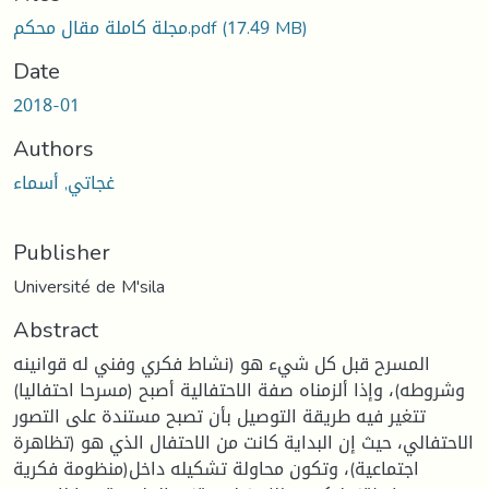
oading...
(17.49 MB)
مجلة كاملة مقال محكم.pdf
Date
2018-01
Authors
غجاتي, أسماء
Publisher
Université de M'sila
Abstract
المسرح قبل كل شيء هو (نشاط فكري وفني له قوانينه
وشروطه)، وإذا ألزمناه صفة الاحتفالية أصبح (مسرحا احتفاليا)
تتغير فيه طريقة التوصيل بأن تصبح مستندة على التصور
الاحتفالي، حيث إن البداية كانت من الاحتفال الذي هو (تظاهرة
اجتماعية)، وتكون محاولة تشكيله داخل(منظومة فكرية