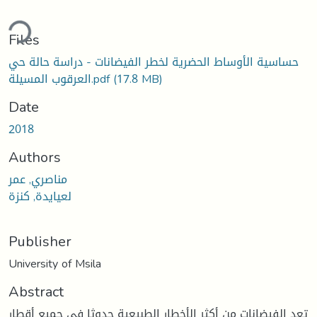
ding...
Files
حساسية الأوساط الحضرية لخطر الفيضانات - دراسة حالة حي
(17.8 MB)
العرقوب المسيلة.pdf
Date
2018
Authors
مناصري, عمر
لعيايدة, كنزة
Publisher
University of Msila
Abstract
تعد الفيضانات من أكثر الأخطار الطبيعية حدوثا في جميع أقطار