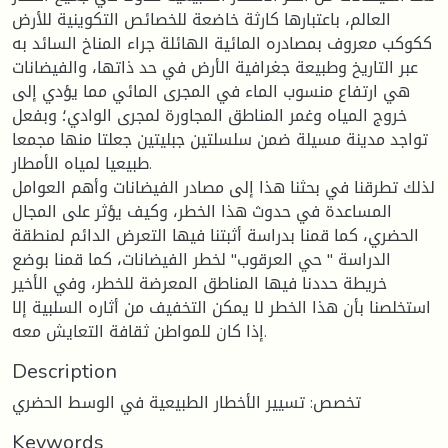
العالم، باعتبارها كارثة خاضعة للخصائص التكوينية للأرض
ككوكب معروف بمصادره المائية الهائلة جراء المناخ السائد به
عبر التاريخ وطبيعة جغرافية الأرض في حد ذاتها، والفيضانات
هي ارتفاع منسوب الماء في المجرى المائي مما يؤدي إلى
خروج المياه وغمر المناطق المجاورة لمجرى الوادي؛ وبفعل
تواجد مدينة مسيلة ضمن سلسلتين جبليتين جعلتا منها مجمعا
طبيعيا لمياه الأمطار.
لذلك تطرقنا في بحثنا هذا إلى مصادر الفيضانات وأهم العوامل
المساعدة في حدوث هذا الخطر، وكيف يؤثر على المجال
الحضري، كما قمنا بدراسة أثبتنا فيها التعرض الدائم لمنطقة
الدراسة " حي العرقوب" لخطر الفيضانات، كما قمنا بوضع
خريطة حددنا فيها المناطق المعرضة للخطر، وفي الأخير
استخلصنا بأن هذا الخطر لا يمكن التخفيف من أثاره السلبية إلا
إذا كان للمواطن ثقافة التعايش معه.
Description
تخصص: تسيير الأخطار الطبيعية في الوسط الحضري
Keywords