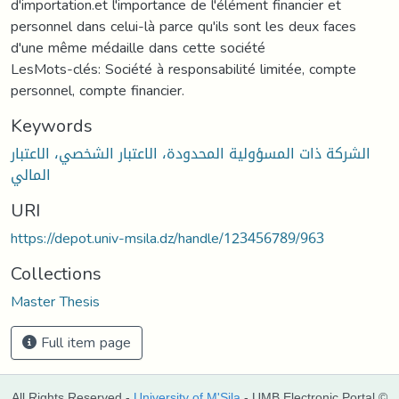
d'importation.et l'importance de l'élément financier et
personnel dans celui-là parce qu'ils sont les deux faces
d'une même médaille dans cette société
LesMots-clés: Société à responsabilité limitée, compte
personnel, compte financier.
Keywords
الشركة ذات المسؤولية المحدودة، الاعتبار الشخصي، الاعتبار
المالي
URI
https://depot.univ-msila.dz/handle/123456789/963
Collections
Master Thesis
Full item page
All Rights Reserved -
University of M'Sila
- UMB Electronic Portal ©