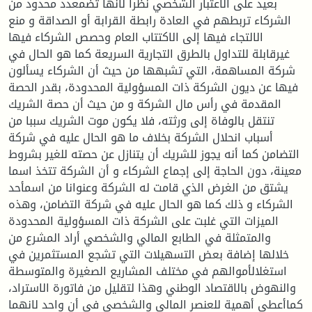
بعيد على الاعتبار الشخصي نظرا لأنها تضمعدد محدود من
الشركاء تربطهم في العادة رابطة القرابة أو الصداقة و منع
الالتجاء فيها إلى الاكتتاب العام وحصص الشركاء فيها
غيرقابلة للتداول بالطرق التجارية السريعة كما هو الحال في
شركة المساهمة، التي تشبهها من حيث أن الشركاء يسألون
فيها عن ديون الشركة ذات المسؤولية المحدودة، بقدر الحصة
المقدمة في رأس مال الشركة و من حيث أن حصة الشريك
تنتقل بالوفاة إلى ورثته، فلا يكون موت الشريك سببا من
أسباب انحلال الشركة بخلاف ما هو الحال عليه في شركة
التضامن كما أنه يجوز للشريك أن يتنازل عن حصته للغير بشروط
معينة، دون الحاجة إلى إجماع الشركاء و أن الشركة تتخذ اسما
يشتق من الغرض الذي قامت له الشركة وعنوانا من اسمأحد
الشركاء و ذلك كما هو الحال عليه في شركة التضامن، وهذه
الميزات التي غلبت على الشركة ذات المسؤولية المحدودة
والمتمثلة في الطابع المالي والشخصي أراد المشرع من
خلالها إضافة بعض التسهيلات التي تشجع المستثمرين في
استغلالأموالهم في مختلف المشاريع الصغيرة والمتوسطة
والنهوض بالاقتصاد الوطني وهذا لتقليل من فاتورة الاستراد،
كماأعطى أهمية للعنصر المالي والشخصي في أن واحد لانهما