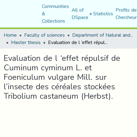
Communities
All of
Profils de
&
Statistics
DSpace
Chercheur
Collections
Home
Faculty of sciences
Department of Natural and Life Sciences
Master thesis
Evaluation de l ‘effet répulsif de Cuminum cyminum L. et Foeniculum vulgare Mill. sur l’insecte des céréales stockées Tribolium castaneum (Herbst).
Evaluation de l ‘effet répulsif de
Cuminum cyminum L. et
Foeniculum vulgare Mill. sur
l’insecte des céréales stockées
Tribolium castaneum (Herbst).