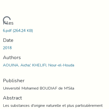
Loading...
Files
6.pdf
(264.24 KB)
Date
2018
Authors
AOUINA, Aicha؛ KHELIFI, Nour-el-Houda
Publisher
Université Mohamed BOUDIAF de M'Sila
Abstract
Les substances d'origine naturelle et plus particulièrement