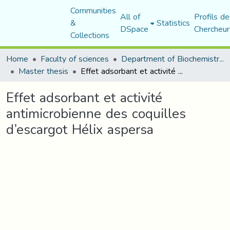
Communities
All of
Profils de
&
Statistics
DSpace
Chercheur
Collections
Home
Faculty of sciences
Department of Biochemistry and Microbiology
Master thesis
Effet adsorbant et activité antimicrobienne des coquilles d’escargot Hélix aspersa
Effet adsorbant et activité
antimicrobienne des coquilles
d’escargot Hélix aspersa