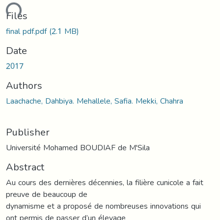
ding...
Files
final pdf.pdf
(2.1 MB)
Date
2017
Authors
Laachache, Dahbiya. Mehallele, Safia. Mekki, Chahra
Publisher
Université Mohamed BOUDIAF de M'Sila
Abstract
Au cours des dernières décennies, la filière cunicole a fait
preuve de beaucoup de
dynamisme et a proposé de nombreuses innovations qui
ont permis de passer d’un élevage