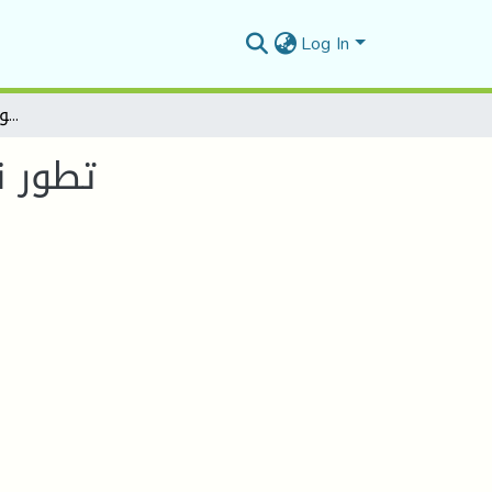
Log In
تطور نشاط المجلس الوطني للثورة الجزائرية 1956 - 1962م
تطور نشا