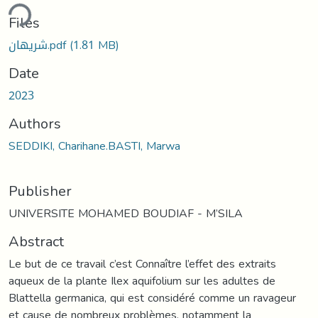
ding...
Files
شريهان.pdf
(1.81 MB)
Date
2023
Authors
SEDDIKI, Charihane.BASTI, Marwa
Publisher
UNIVERSITE MOHAMED BOUDIAF - M’SILA
Abstract
Le but de ce travail c’est Connaître l’effet des extraits
aqueux de la plante Ilex aquifolium sur les adultes de
Blattella germanica, qui est considéré comme un ravageur
et cause de nombreux problèmes, notamment la