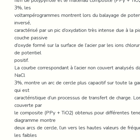
film de polypyrrole et le matériau composite (PPy + TiO2
3%, les
voltampérogrammes montrent lors du balayage de potenti
inversé,
caractérisé par un pic d’oxydation très intense due à la pi
couche passive
d’oxyde formé sur la surface de l’acier par les ions chlor
de potentiel
positif.
La courbe correspondant à l’acier non couvert analysés dan
NaCl
3%, montre un arc de cercle plus capacitif sur toute la
qui est
caractéristique d’un processus de transfert de charge. Lo
couverte par
le composite (PPy + TiO2) obtenus pour différentes tene
diagramme montre
deux arcs de cercle, l’un vers les hautes valeurs de fréqu
les faibles