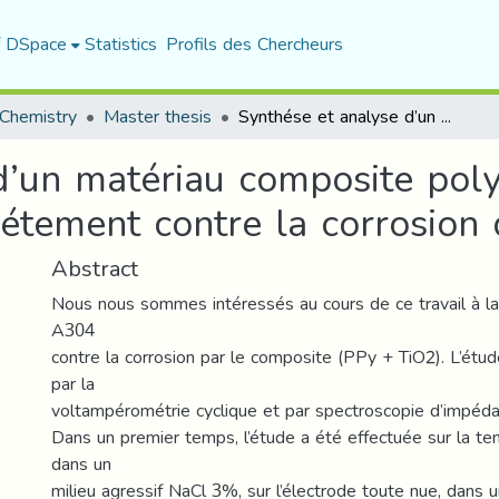
f DSpace
Statistics
Profils des Chercheurs
Chemistry
Master thesis
Synthése et analyse d’un matériau composite polypyrrole / TiO2 – utilisation comme revétement contre la corrosion de l’acier A304
d’un matériau composite poly
étement contre la corrosion 
Abstract
Nous nous sommes intéressés au cours de ce travail à la 
A304
contre la corrosion par le composite (PPy + TiO2). L’étu
par la
voltampérométrie cyclique et par spectroscopie d’impéda
Dans un premier temps, l’étude a été effectuée sur la ten
dans un
milieu agressif NaCl 3%, sur l’électrode toute nue, dan