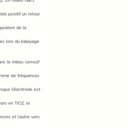
). En milieu NaCl
el positif un retour
quration de la
ures lors du balayage
s le milieu corrosif
 gamme de fréquences
rsque l'électrode est
urs en TiO2, le
ences et l’autre vers