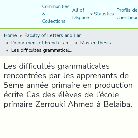
Communities
All of
Profils de
&
Statistics
DSpace
Chercheur
Collections
Home
Faculty of Letters and Languages
Department of French Language and Literature
Master Thesis
Les difficultés grammaticales rencontrées par les apprenants de 5éme année primaire en production écrite Cas des élèves de l’école primaire Zerrouki Ahmed à Belaiba.
Les difficultés grammaticales
rencontrées par les apprenants de
5éme année primaire en production
écrite Cas des élèves de l’école
primaire Zerrouki Ahmed à Belaiba.