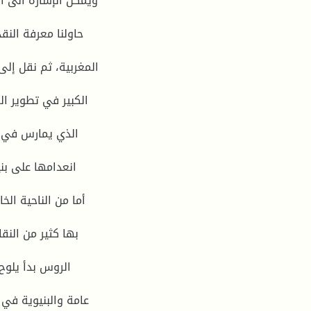
ویمكن الإشارة الى أ
حاولنا معرفة الن
المغربیة، ثم نقل إلى
الكبیر في تطویر ال
الذي یمارس في ا
انعدامها على بن
أما من الناحیة الخ
بها كثیر من النق
الروس بدأ یلوح
عامة والبنیویة في