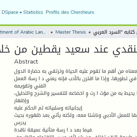
f DSpace
Statistics
Profils des Chercheurs
Department of Arabic Language and Literature
Master Thesis
Abstract
معناه من أهم ما تقوم علیه الحیاة وترتقي به حضارة الدول
في تطورها، وإذا ما اقترن بالأدب فإنه یعني د ا رسة العمل
الفني وتقویمه
یحیط به من مؤث ا رت وٕ اخضاعه للتفسیر والشرح والتحلیل،
وإظهار
إیجابیاته وسلبیاته ثم الحكم علیه.
فقا للعمل الأدبي وناشئا معه، ولكنه یأتي بعد ظهوره بحیث
یدرس
فیما بعد د ا رسة متأنیة عمیقة ناقدة.