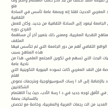
ن طبیعة النقد تختلف من بلد لآخر حسب الاهتمام والظر وف
فلو
قد المغربي الحدیث لقلنا إنه وبصفة عامة تأسس في الساحة
الثقافیة
 الجامعة لیعود إلى الساحة الثقافیة من جدید، وكان للعمل
الفردي دوره
مناهج النقدیة المغربیة، ومعنى ذلك بتعبیر آخر أن مساهمة
المثقف
لواقع الثقافي أهم من دور الجامعة التي لم تتأسس فیها
هذه المناهج بسبب
یات البحث التي تسهم في تكوین المجتمع العلمي، هذا من
ناحیة عامة.
اصة فإن النقد المغربي كانت تسوده البنیویة التكوینیة التي
اهتم
اد بالإضافة إلى الد ا رسات السوسیولوجیة وبترجمات نصوص
الشكلانیین
 في الأفق توجه جدید في د ا رسة الأدب، حیث بدأ الاهتمام
باللسانیات بصفة
 العدید من الت رجمات العربیة والمغربیة، وخاصة مع تخصص