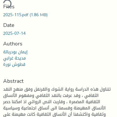
ding...
Files
2025-115.pdf
(1.86 MB)
Date
2025-07-14
Authors
إيمان بودربالة
مديحة غرابي
قطوش نورة
Abstract
تتناول هذه الدراسة رواية الشوك والقرنفل وفق منهج النقد
الثقافي ، وقد عرفت بالنقد الثقافي ومفهوم الأنساق
الثقافية المضمرة ، وقاربت النص الروائي اذ امكننا حصر
الأنساق المهيمنة وقسمنا الى أنساق اجتماعية وسياسية
وثقافية واكتشفنا أن الأنساق الثقافية كانت مهيمنة على