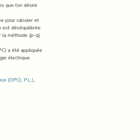
s que l’on désire
e pour calculer et
n est déséquilibrée
r la méthode (p-q)
PC) a été appliquée
rgie électrique.
nce (DPC), P.L.L,