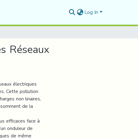
Log In
Des Réseaux
seaux électriques
es, Cette pollution
harges non linaires,
onsomment de la
lus efficaces face à
’un onduleur de
niques de même