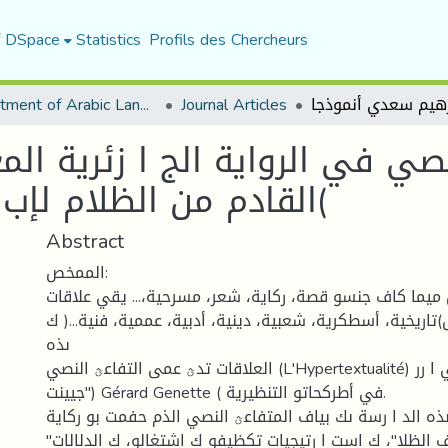
f DSpace
Statistics
Profils des Chercheurs
Department of Arabic Language and Literature
Journal Articles
صي في الرواية الج ا زئرية المع
القادم من الظلام لإب ا رهيم سعدي أنموذجا(
Abstract
الممخص:
ميما كاف جنسو قصة، ركاية، شعر، مسرحية،... يقي علاقات
ريخية، أسطكرية، شعبية، دينية، أدبية، عممية، فنية...( ك
ىذه
العلاقات تدؿ عمى التفاعؿ النصي (L'Hypertextualité) الذم قاؿ بو "جي ا رر
جيينت") Gérard Genette ( في أطركحاتو التنظيرية.
ذه الد ا رسة ىك بياف المتفاعؿ النصي الذم حفمت بو ركاية
"بكح الرجؿ القاد مف الظلا"، ك است ا رتيجيات تكظيفو ك اشتغالو، ك الدلالات