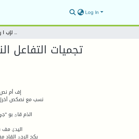
Log In
تجميات التفاعل النصي في الرواية الج ا زئرية المعاصرة )رواية بوح الرجل القادم من الظلام لإب ا رهيم سعدي أنموذجا(
تجميات التفاعل الن
إف أم نص 
نسب مع نصكص أخرل)تا
اليدؼ مف ى