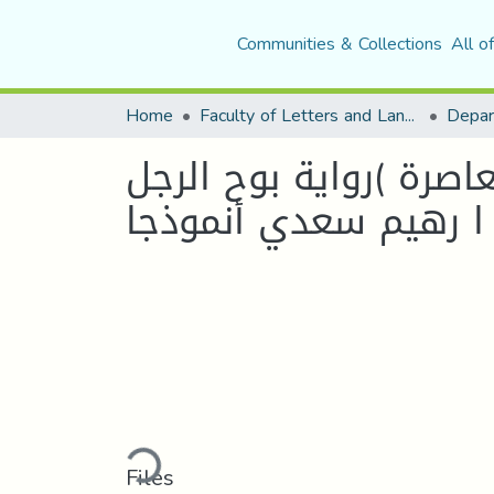
Communities & Collections
All o
Home
Faculty of Letters and Languages
اصرة )رواية بوح الرجل
Loading...
Files