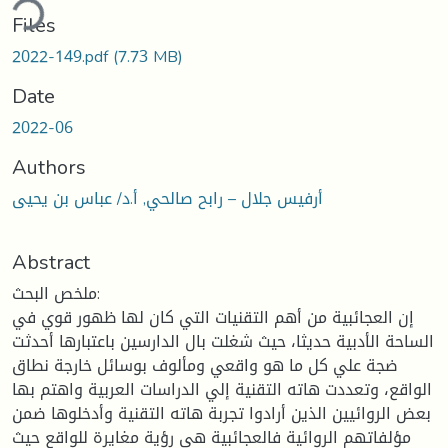
ding...
Files
2022-149.pdf
(7.73 MB)
Date
2022-06
Authors
أرفيس جلال – رابح صالحي, أ.د/ عباس بن يحيى
Abstract
ملخص البحث:
إن العجائبية من أهم التقنيات التي كان لها ظهور قوي في
الساحة الأدبية حديثا، حيث شغلت بال الدارسين باعتبارها أحدثت
ضجة علي كل ما هو واقعي ومألوف بوسائل خارجة نطاق
الواقع، وتعددت هاته التقنية إلي الدراسات العربية واهتم بها
بعض الروائيين الذين أرادوا تجربة هاته التقنية وأدخلوها ضمن
مؤلفاتهم الروائية فالعجائبية هي رؤية مغايرة للواقع حيث