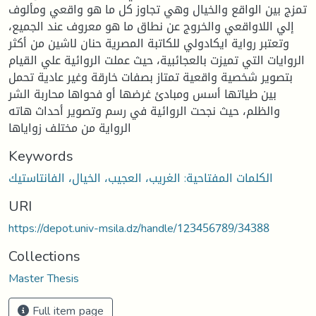
تمزج بين الواقع والخيال وهي تجاوز كل ما هو واقعي ومألوف
إلي اللاواقعي والخروج عن نطاق ما هو معروف عند الجميع،
وتعتبر رواية ايكادولي للكاتبة المصرية حنان لاشين من أكثر
الروايات التي تميزت بالعجائبية، حيث عملت الروائية علي القيام
بتصوير شخصية واقعية تمتاز بصفات خارقة وغير عادية تحمل
بين طياتها أسس ومبادئ غرضها أو فحواها محاربة الشر
والظلم، حيث نجحت الروائية في رسم وتصوير أحداث هاته
الرواية من مختلف زواياها
Keywords
الكلمات المفتاحية: الغريب، العجيب، الخيال، الفانتاستيك
URI
https://depot.univ-msila.dz/handle/123456789/34388
Collections
Master Thesis
Full item page