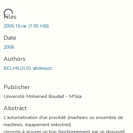
oading...
Files
2006.16.rar
(1.95 MB)
Date
2006
Authors
BELMILOUD, abdelaziz
Publisher
Université Mohamed Boudiaf - M'Sila
Abstract
L'automatisation d'un procédé (machines ou ensemble de
machines, équipement industriel)
consiste à assurer un bon fonctionnement par un dispositif