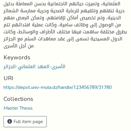
العثمانية، وتميزت حياتهم الاجتماعية بحسن المعاملة بدليل
حرية تنقلهم وتلقيهم للرعاية الصحية وحرية ممارسة الشعائر
الدينية، وتم تخصيص أماكن لإقامتهم، وتمكن البعض منهم
من الوصول إلى وظائف سامية، وكانت عملية افتدائهم تتم
بطرق مختلفة ساهمت فيها مختلف الأطراف والوسائط، وكانت
الدول المسيحية تسعى إلى عقد معاهدات السلم مع الجزائر
من أجل الأسرى.
Keywords
الأسرى-العهد العثماني-الجزائر
URI
https://depot.univ-msila.dz/handle/123456789/31780
Collections
Master Thesis
Full item page