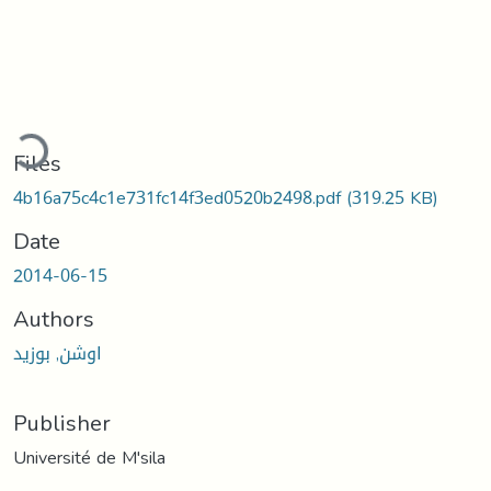
ding...
Files
4b16a75c4c1e731fc14f3ed0520b2498.pdf
(319.25 KB)
Date
2014-06-15
Authors
اوشن, بوزيد
Publisher
Université de M'sila