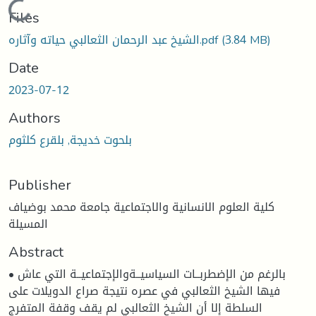
Loading...
Files
(3.84 MB)
الشيخ عبد الرحمان الثعالبي حياته وآثاره.pdf
Date
2023-07-12
Authors
بلحوت خديجة, بلقرع كلثوم
Publisher
كلية العلوم الانسانية والاجتماعية جامعة محمد بوضياف
المسيلة
Abstract
• بالرغم من الإضطربــات السياسيــةوالإجتماعيــة التي عاش
فيها الشيخ الثعالبي في عصره نتيجة صراع الدويلات على
السلطة إلا أن الشيخ الثعالبي لم يقف وقفة المتفرج