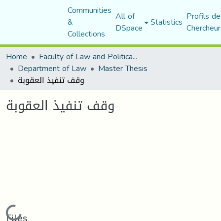
Communities
All of
Profils de
&
Statistics
DSpace
Chercheur
Collections
Home
Faculty of Law and Political Science
Department of Law
Master Thesis
وقف تنفيذ العقوبة
وقف تنفيذ العقوبة
Loading...
Files