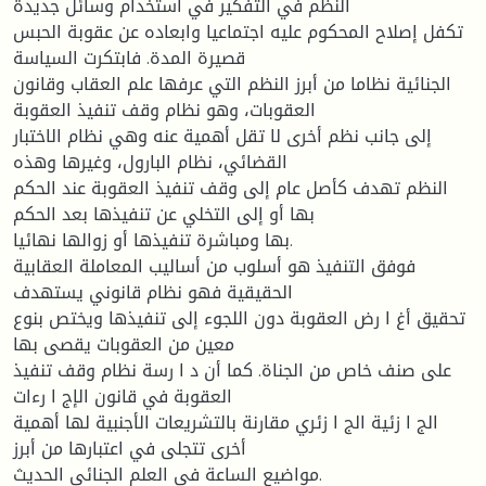
النظم في التفكير في استخدام وسائل جديدة
تكفل إصلاح المحكوم عليه اجتماعيا وابعاده عن عقوبة الحبس
قصيرة المدة. فابتكرت السياسة
الجنائية نظاما من أبرز النظم التي عرفها علم العقاب وقانون
العقوبات، وهو نظام وقف تنفيذ العقوبة
إلى جانب نظم أخرى لا تقل أهمية عنه وهي نظام الاختبار
القضائي، نظام البارول، وغيرها وهذه
النظم تهدف كأصل عام إلى وقف تنفيذ العقوبة عند الحكم
بها أو إلى التخلي عن تنفيذها بعد الحكم
بها ومباشرة تنفيذها أو زوالها نهائيا.
فوفق التنفيذ هو أسلوب من أساليب المعاملة العقابية
الحقيقية فهو نظام قانوني يستهدف
تحقيق أغ ا رض العقوبة دون اللجوء إلى تنفيذها ويختص بنوع
معين من العقوبات يقصى بها
على صنف خاص من الجناة. كما أن د ا رسة نظام وقف تنفيذ
العقوبة في قانون الإج ا رءات
الج ا زئية الج ا زئري مقارنة بالتشريعات الأجنبية لها أهمية
أخرى تتجلى في اعتبارها من أبرز
مواضيع الساعة في العلم الجنائي الحديث.