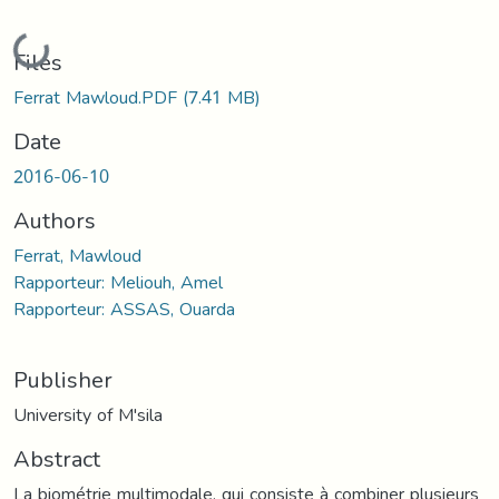
Loading...
Files
Ferrat Mawloud.PDF
(7.41 MB)
Date
2016-06-10
Authors
Ferrat, Mawloud
Rapporteur: Meliouh, Amel
Rapporteur: ASSAS, Ouarda
Publisher
University of M'sila
Abstract
La biométrie multimodale, qui consiste à combiner plusieurs