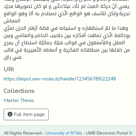
يعني أنّ حركة العبث لم تأت عبثا؛حتّى و لو كان تصويرها مجرّد
تجربة.ولكن للأسف هو الواقع الّذي تصطدم به ألا وهو الواقع
المعاش.
وهذا ما تمّ استظهاره و استبيانه في قصّة أزهار الحزن لعزّي
بوخالفة الّذي تماهت أفكاره بين جلابيب الحاضر،والماضي وبين
العقل واللاّمعقول في قوالب فنيّة جماليّة استطاع أن يمزج
من خلالها بين منطلقاته الفكرية و أنماطه التّعبيرية في قالب
فني راق.
URI
https://depot.univ-msila.dz/handle/123456789/22248
Collections
Master Thesis
Full item page
All Rights Reserved -
University of M'Sila
- UMB Electronic Portal ©