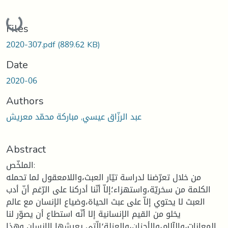
Loading...
Files
2020-307.pdf
(889.62 KB)
Date
2020-06
Authors
عبد الرزّاق عيسي, مباركة محمّد معريش
Abstract
الملخّص:
من خلال تعرّضنا لدراسة تيّار العبث،واللامعقول لما تحمله
الكلمة من سخريّة،واستهزاء؛إلاّ أنّنا أدركنا على الرّغم أنّ أدب
العبث لا يحتوي إلاّ على عبث الحياة،وضياع الإنسان مع عالم
يخلو من القيم الإنسانية إلا أنّه استطاع أن يصوّر لنا
المعانات،والآلام،والأحزان،والعزلة؛الّتي يعيشها الإنسان وهذا