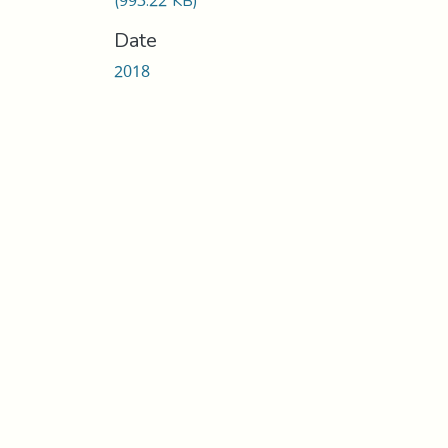
(993.22 KB)
Date
2018