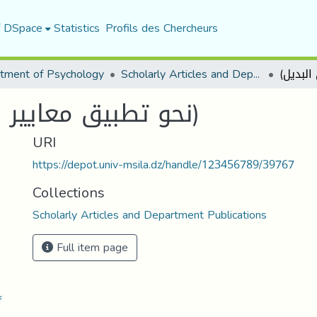
f DSpace
Statistics
Profils des Chercheurs
tment of Psychology
Scholarly Articles and Department Publications
(نحو تطبيق معايير التقويم التربوي البديل)
URI
https://depot.univ-msila.dz/handle/123456789/39767
Collections
Scholarly Articles and Department Publications
Full item page
.pdf