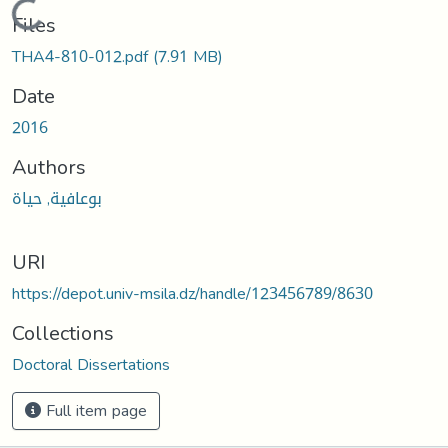
Loading...
Files
THA4-810-012.pdf
(7.91 MB)
Date
2016
Authors
بوعافية, حياة
URI
https://depot.univ-msila.dz/handle/123456789/8630
Collections
Doctoral Dissertations
Full item page