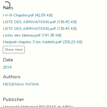
ading...
Files
I-II-III-Chapitre.pdf
(42.09 KB)
LISTE DES ABRIVIATIONS.pdf
(136.45 KB)
LISTE DES ABRIVIATIONS.pdf
(136.45 KB)
Listes des tableau.pdf
(141.38 KB)
Madjnah chapitre 3 les Additifs.pdf
(350.23 KB)
Show more
Date
2014
Authors
MEDJENAH, FATIMA
Publisher
Université Mohamed BOUDIAF de M'Sila