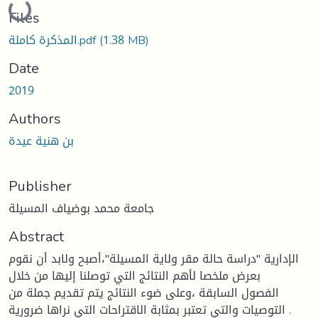
Loading...
Files
(1.38 MB)
المذكرة كاملة.pdf
Date
2019
Authors
بن هنية عيدة
Publisher
جامعة محمد بوضياف المسيلة
Abstract
الإدارية "دراسة حالة مقر ولاية المسيلة"،أصبح ولابد أن نقوم
بعرض ملخصا لأهم النتائج التي توصلنا إليها من خلال
الفصول السابقة ،وعلى ضوء النتائج يتم تقديم جملة من
التوصيات والتي تعتبر بمثابة الاقتراحات التي نراها ضرورية .