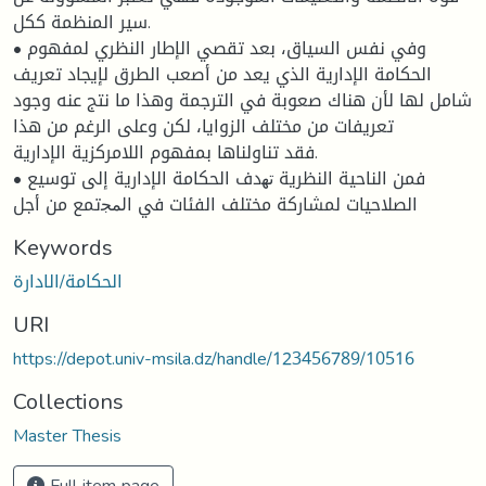
سير المنظمة ككل.
• وفي نفس السياق، بعد تقصي الإطار النظري لمفهوم
الحكامة الإدارية الذي يعد من أصعب الطرق لإيجاد تعريف
شامل لها لأن هناك صعوبة في الترجمة وهذا ما نتج عنه وجود
تعريفات من مختلف الزوايا، لكن وعلى الرغم من هذا
فقد تناولناها بمفهوم اللامركزية الإدارية.
• فمن الناحية النظرية ﺗﻬدف الحكامة الإدارية إلى توسيع
الصلاحيات لمشاركة مختلف الفئات في اﻟﻤﺠتمع من أجل
Keywords
الحكامة/الادارة
URI
https://depot.univ-msila.dz/handle/123456789/10516
Collections
Master Thesis
Full item page