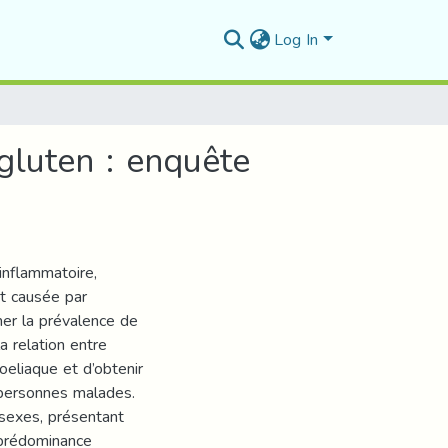
Log In
gluten : enquête
inflammatoire,
t causée par
imer la prévalence de
a relation entre
oeliaque et d’obtenir
 personnes malades.
sexes, présentant
 prédominance