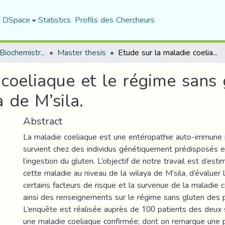
f DSpace
Statistics
Profils des Chercheurs
Department of Biochemistry and Microbiology
Master thesis
Etude sur la maladie coeliaque et le régime sans gluten : enquête menée dans la wilaya de M’sila.
coeliaque et le régime sans 
 de M’sila.
Abstract
La maladie coeliaque est une entéropathie auto-immune 
survient chez des individus génétiquement prédisposés e
l’ingestion du gluten. L’objectif de notre travail est d’est
cette maladie au niveau de la wilaya de M’sila, d’évaluer l
certains facteurs de risque et la survenue de la maladie c
ainsi des renseignements sur le régime sans gluten des
L’enquête est réalisée auprès de 100 patients des deux 
une maladie coeliaque confirmée; dont on remarque une