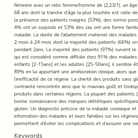
féminine avec un ratio femme/homme de (2,23/1), un âge 
68 ans dont la tranche d’âge la plus touchée est celle de
la présence des patients maigres (53%), des normo pon
4% ont un surpoids et 53% des cas ont une forme famili
maladie. La durée de l'allaitement maternel des malades 
2 mois à 24 mois dont la majorité des patients (66%) ont
pendant 2ans. La majorité des patients (97%) suivent le
qui est considéré comme difficile chez 91% des malades 
enfants [2-15ans[ et les adultes [25-50ans[, il semble êt
89% en lui apportant une amélioration clinique, alors q
l’inefficacité de ce régime. La cherté des produits sans gl
contrainte rencontrée ainsi que le mauvais goût et l’indisp
produits dans certaines régions. La plupart des patient
bonne connaissance des marques diététiques spécifiques
gluten. Un diagnostic précoce de la maladie coeliaque et
information des malades et leurs familles sur les régime
permettent d’éviter les complications et d’assurer une vi
Keywords