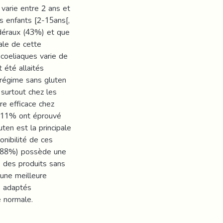
varie entre 2 ans et
s enfants [2-15ans[,
déraux (43%) et que
ale de cette
coeliaques varie de
 été allaités
 régime sans gluten
surtout chez les
re efficace chez
ue 11% ont éprouvé
uten est la principale
onibilité de ces
s (88%) possède une
 des produits sans
 une meilleure
s adaptés
e normale.