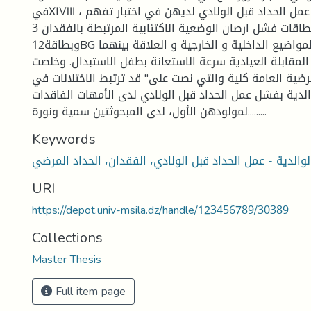
فيⅪⅦⅠ ، يظهر فشل عمل الحداد قبل الولادي لديهن في اختبار تفهم
الموضوع في بطاقات فشل ارصان الوضعية الاكتئابية المرتبطة بالفقدان 3BM
وبطاقة12BG وفي خلل بناء المواضيع الداخلية و الخارجية و العلاقة بينهما
16،و في المقابلة العيادية سرعة الاستعانة بطفل الاستبدال. وخلصت
رضية العامة كلية والتي نصت على" قد ترتبط الاختلالات في
الدية بفشل عمل الحداد قبل الولادي لدى الأمهات الفاقدات
لمولودهن الأول، لدى المبحوثتين سمية ونورة.........
Keywords
لوالدية - عمل الحداد قبل الولادي، الفقدان، الحداد المرضي
URI
https://depot.univ-msila.dz/handle/123456789/30389
Collections
Master Thesis
Full item page