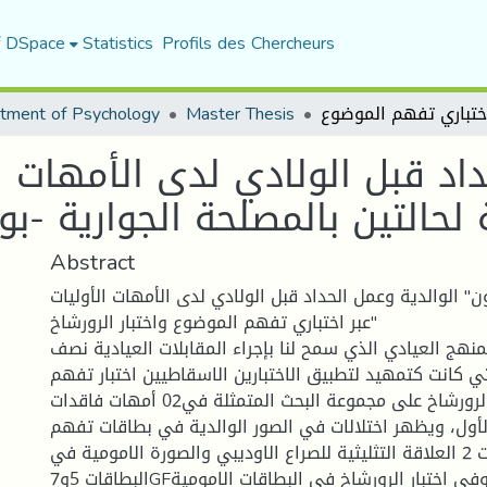
f DSpace
Statistics
Profils des Chercheurs
tment of Psychology
Master Thesis
داد قبل الولادي لدى الأمهات ا
خ (دراسة لحالتين بالمصلحة الجوارية -
Abstract
" الوالدية وعمل الحداد قبل الولادي لدى الأمهات الأوليات
عبر اختباري تفهم الموضوع واختبار الرورشاخ"
لمنهج العيادي الذي سمح لنا بإجراء المقابلات العيادية نصف
ي كانت كتمهيد لتطبيق الاختبارين الاسقاطيين اختبار تفهم
الموضوع و اختبار الرورشاخ على مجموعة البحث المتمثلة في02 أمهات فاقدات
أول، ويظهر اختلالات في الصور الوالدية في بطاقات تفهم
الموضوع عبر البطاقات 2 العلاقة التثليثية للصراع الاوديبي والصورة الامومية في
البطاقات 5و7GFالعلاقة ام-فتاة وفي اختبار الرورشاخ في البطاقات الامومية