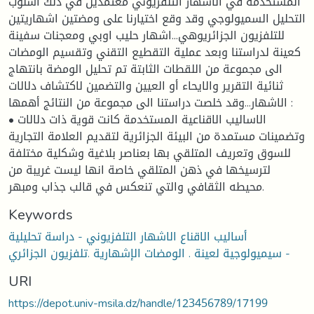
المستخدمة في الاشهار التلفزيوني معتمدين في ذلك اسلوب
التحليل السميولوجي وقد وقع اختيارنا على ومضتين اشهاريتين
للتلفزيون الجزائريوهي...اشهار حليب اوبي ومعجنات سفينة
كعينة لدراستنا وبعد عملية التقطيع التقني وتقسيم الومضات
الى مجموعة من اللقطات الثابتة تم تحليل الومضة بانتهاج
ثنائية التقرير والايحاء أو العيين والتضمين لاكتشاف دلالات
الاشهار...وقد خلصت دراستنا الى مجموعة من النتائج أهمها :
• الاساليب الاقناعية المستخدمة كانت قوية ذات دلالات
وتضمينات مستمدة من البيئة الجزائرية لتقديم العلامة التجارية
للسوق وتعريف المتلقي بها بعناصر بلاغية وشكلية مختلفة
لترسيخها في ذهن المتلقي خاصة انها ليست غريبة من
محيطه الثقافي والتي تنعكس في قالب جذاب ومبهر.
Keywords
أساليب الاقناع الاشهار التلفزيوني - دراسة تحليلية
سيميولوجية لعينة . الومضات الإشهارية .تلفزيون الجزائري -
URI
https://depot.univ-msila.dz/handle/123456789/17199