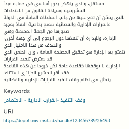
مستقل، والذي ینھض بدور أساسي في حمایة مبدأ
المشروعیة وسیادة القانون من الاعتداءات
التي یمكن أن تقع علیھ من جانب السلطات العامة في الدولة.
فالقرارات الإداریة والقضائیة تتمتع بخاصیة النفاذ بمجرد
صدورھا من الجھة المختصة وھي
الإدارة، وللإدارة أن تنفذھا دون الرجوع إلى أي جھة أخرى،
والھدف من ھذا الامتیاز الذي
تتمتع بھ الإدارة ھو تحقیق المصلحة العامة ، وإن الطعن الذي
قد یعترض تنفیذ القرارات
الإداریة لا توقفھا كقاعدة عامة لكن خروجا عن ھذه القاعدة
فقد أقر المشرع الجزائري استثناءا
یتمثل في نظام وقف تنفیذ القرارات الإداریة والقضائیة
Keywords
وقف التنفيذ -القرارت الادارية - الاختصاص
URI
https://depot.univ-msila.dz/handle/123456789/26493