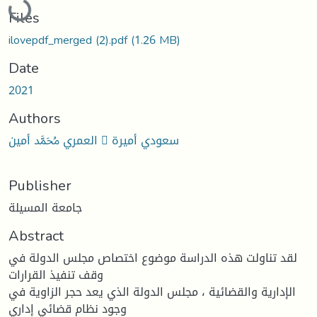
Files
ilovepdf_merged (2).pdf
(1.26 MB)
Date
2021
Authors
العمري ﷴ أمین  سعودي أمیرة
Publisher
جامعة المسيلة
Abstract
لقد تناولت ھذه الدراسة موضوع اختصاص مجلس الدولة في
وقف تنفیذ القرارات
الإداریة والقضائیة ، مجلس الدولة الذي یعد حجر الزاویة في
وجود نظام قضائي إداري