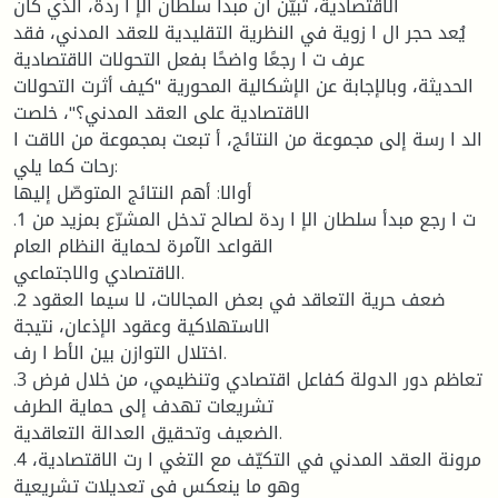
الاقتصادية، تبيّن أن مبدأ سلطان الإ ا ردة، الذي كان
يُعد حجر ال ا زوية في النظرية التقليدية للعقد المدني، فقد
عرف ت ا رجعًا واضحًا بفعل التحولات الاقتصادية
الحديثة، وبالإجابة عن الإشكالية المحورية "كيف أثرت التحولات
الاقتصادية على العقد المدني؟"، خلصت
الد ا رسة إلى مجموعة من النتائج، أ تبعت بمجموعة من الاقت ا
رحات كما يلي:
أوالا: أهم النتائج المتوصّل إليها
.1 ت ا رجع مبدأ سلطان الإ ا ردة لصالح تدخل المشرّع بمزيد من
القواعد الآمرة لحماية النظام العام
الاقتصادي والاجتماعي.
.2 ضعف حرية التعاقد في بعض المجالات، لا سيما العقود
الاستهلاكية وعقود الإذعان، نتيجة
اختلال التوازن بين الأط ا رف.
.3 تعاظم دور الدولة كفاعل اقتصادي وتنظيمي، من خلال فرض
تشريعات تهدف إلى حماية الطرف
الضعيف وتحقيق العدالة التعاقدية.
.4 مرونة العقد المدني في التكيّف مع التغي ا رت الاقتصادية،
وهو ما ينعكس في تعديلات تشريعية