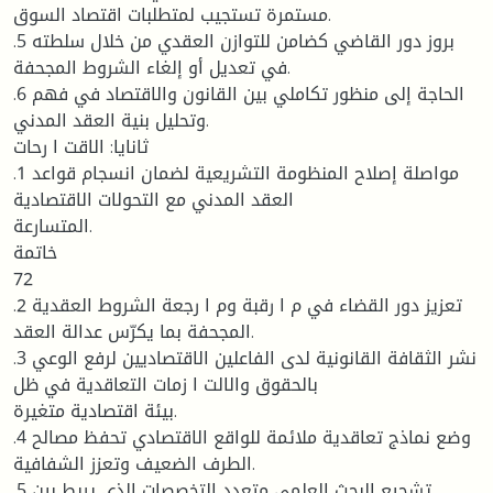
مستمرة تستجيب لمتطلبات اقتصاد السوق.
.5 بروز دور القاضي كضامن للتوازن العقدي من خلال سلطته
في تعديل أو إلغاء الشروط المجحفة.
.6 الحاجة إلى منظور تكاملي بين القانون والاقتصاد في فهم
وتحليل بنية العقد المدني.
ثانايا: الاقت ا رحات
.1 مواصلة إصلاح المنظومة التشريعية لضمان انسجام قواعد
العقد المدني مع التحولات الاقتصادية
المتسارعة.
خاتمة
72
.2 تعزيز دور القضاء في م ا رقبة وم ا رجعة الشروط العقدية
المجحفة بما يكرّس عدالة العقد.
.3 نشر الثقافة القانونية لدى الفاعلين الاقتصاديين لرفع الوعي
بالحقوق والالت ا زمات التعاقدية في ظل
بيئة اقتصادية متغيرة.
.4 وضع نماذج تعاقدية ملائمة للواقع الاقتصادي تحفظ مصالح
الطرف الضعيف وتعزز الشفافية.
.5 تشجيع البحث العلمي متعدد التخصصات الذي يربط بين