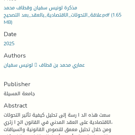
مذكرة لونيس سفيان وقطاف محمد
(1.65
علاقة_التحولات_الاقتصادية_بالعقد_بعد التصحيح.pdf
MB)
Date
2025
Authors
لونيس سفيان  عماري محمد بن قطاف
Publisher
جامعة المسيلة
Abstract
سعت هذه الد ا رسة إلى تحليل كيفية تأثير التحولات
الاقتصادية على العقد المدني في القانون الج ا زئري،
ومن خلال تحليل معمق للنصوص القانونية والسياقات