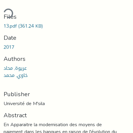
ding...
Files
13.pdf
(361.24 KB)
Date
2017
Authors
عريوة, محاد
خاوي, محمد
Publisher
Université de M'sila
Abstract
En Apparaitre la modernisation des moyens de
paiement dans les banques en raison de l'évolution du