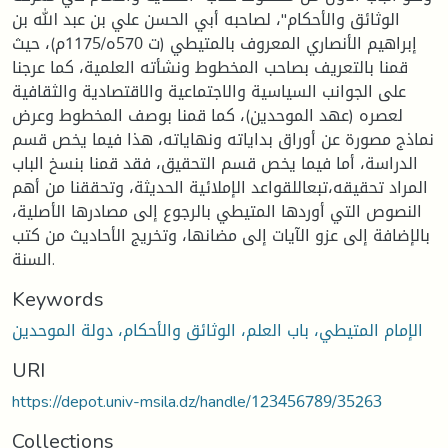
الوثائق والأحكام"، لصاحبه أبي الحسن علي بن عبد الله بن
إبراهيم الأنصاري المعروف بالمتيطي (ت 570ه/1175م)، حيث
قمنا بالتعريف بصاحب المخطوط ونشأته العلمية، كما عرجنا
على الجوانب السياسية والاجتماعية والاقتصادية والثقافية
لعصره (عهد الموحدين)، كما قمنا بوصف المخطوط وعرض
نماذج مصورة عن أوراق بداياته ونهاياته، هذا فيما يخص قسم
الدراسة، أما فيما يخص قسم التحقيق، فقد قمنا بنسخ الباب
المراد تحقيقه،تبعاللقواعد الإملائية الحديثة، وتحققنا من أهم
النصوص التي أوردها المتيطي بالرجوع إلى مصادرها الأصلية،
بالإضافة إلى عزو الآيات إلى مضانها، وتخريج الأحاديث من كتب
السنة.
Keywords
الإمام المتيطي، باب العلم، الوثائق والأحكام، دولة الموحدين
URI
https://depot.univ-msila.dz/handle/123456789/35263
Collections