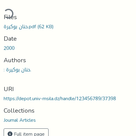
ding...
Files
حنان بوكيرة.pdf
(62 KB)
Date
2000
Authors
: حنان بوكيرة.
URI
https://depot.univ-msila.dz/handle/123456789/37398
Collections
Journal Articles
Full item page