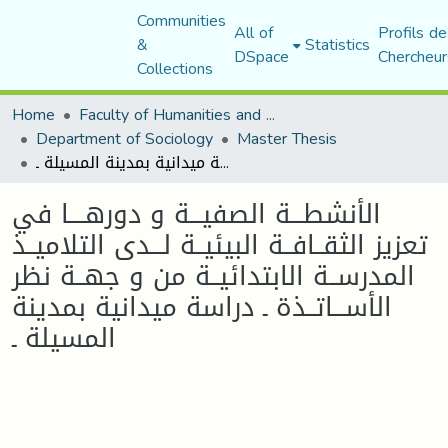
Communities
All of
Profils de
&
Statistics
DSpace
Chercheur
Collections
Home
Faculty of Humanities and Social Sciences
Department of Sociology
Master Thesis
الأنشطـــة الصفیـــة و دورھــــا في تعزیز الثقــافــة البیئیــة لـــدى التلامیــذ المدرســة الابتدائیــة من و جھــة نظر الأســـاتــذة ـ دراسة میدانیة بمدینة المسیلة ـ
الأنشطـــة الصفیـــة و دورھــــا في
تعزیز الثقــافــة البیئیــة لـــدى التلامیــذ
المدرســة الابتدائیــة من و جھــة نظر
الأســـاتــذة ـ دراسة میدانیة بمدینة
المسیلة ـ