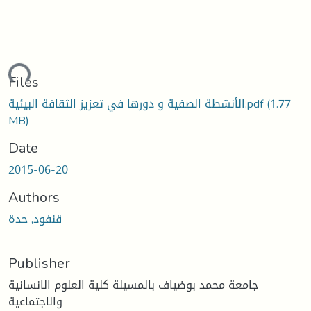
ading...
Files
(1.77
الأنشطة الصفیة و دورھا في تعزیز الثقافة البیئیة.pdf
MB)
Date
2015-06-20
Authors
قنفود, حدة
Publisher
جامعة محمد بوضياف بالمسيلة كلية العلوم الانسانية
والاجتماعية