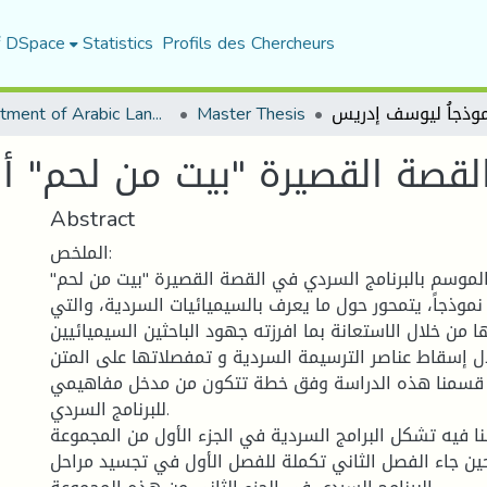
f DSpace
Statistics
Profils des Chercheurs
Department of Arabic Language and Literature
Master Thesis
لقصة القصيرة "بيت من لحم" أ
Abstract
الملخص:
الموسم بالبرنامج السردي في القصة القصيرة "بيت من لحم"
وذجاً، يتمحور حول ما يعرف بالسيميائيات السردية، والتي
 من خلال الاستعانة بما افرزته جهود الباحثين السيميائيين
ل إسقاط عناصر الترسيمة السردية و تمفصلاتها على المتن
قسمنا هذه الدراسة وفق خطة تتكون من مدخل مفاهيمي
للبرنامج السردي.
لنا فيه تشكل البرامج السردية في الجزء الأول من المجموعة
ن جاء الفصل الثاني تكملة للفصل الأول في تجسيد مراحل