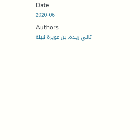
Date
2020-06
Authors
تالـي ريـدة, بـن عويرة نبيلة.