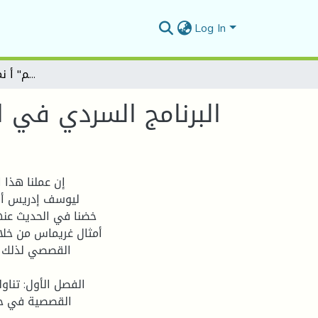
Log In
البرنامج السردي في القصة القصيرة "بيت من لحم" أ نموذجاُ ليوسف إدريس
البرنامج السردي في ا
إن عملنا هذا 
ليوسف إدريس أ نم
خضنا في الحديث عنها
أمثال غريماس من خلا
القصصي لذلك 
الفصل الأول: تناو
القصصية في حي