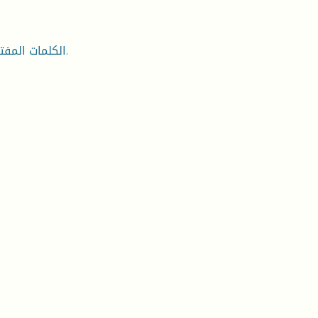
الكلمات المفتاحية: البرنامج السردي – التحريك- الكفاءة – الاداء – التقويم.