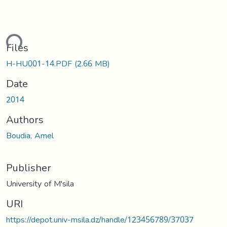
ading...
Files
H-HU001-14.PDF
(2.66 MB)
Date
2014
Authors
Boudia, Amel
Publisher
University of M'sila
URI
https://depot.univ-msila.dz/handle/123456789/37037