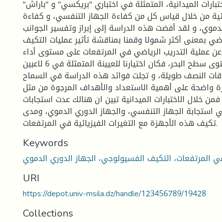
تبارات الميدانية، المتمثلة في اختباري "بريكسي" و "باراش"
ئية من خلال قياس كل من كفاءة الجهاز التنفسي، و كفاءة
لدموي، و لقد أفضت هذه الدراسة إلى إبراز وتفسير الجوانب
ضي بمعنى أكثر شمولا وقمنا بمناقشة تأثير عمليات التكيف
عن عملية التدريب الرياضي في المرتفعات على مستوى أداء
تلك الأجهزة عند مستوى سطح البحر، فكان اختيارنا للعيينة المتمثلة في 6 لاعبين
قات النصف طويلة، و تجلت فوائد هذه الدراسة في السماح
رة واضحة على أهمية الاستعداد والأهداف المرجوة من مثل
من خلال الاختبارات الميدانية تبين ان هنالك عدت استجابات
 استجابة الجهاز التنفسي، والجهاز الدوري الدموي، ومدى
تكيف هذه الأجهزة مع التغيرات الفيزيائية في المرتفعات.
Keywords
في المرتفعات، التكيف الفسيولوجي، الجهاز الدوري الدموي
URI
https://depot.univ-msila.dz/handle/123456789/19428
Collections