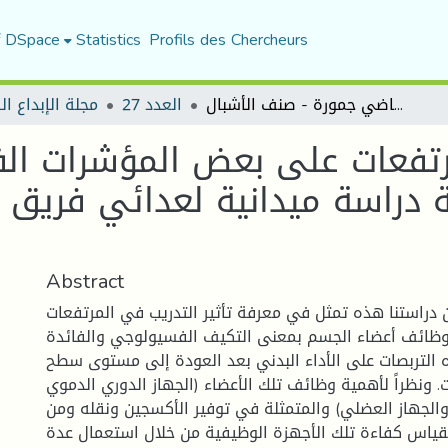
f DSpace
Statistics
Profils des Chercheurs
تأثير التدريب في المرتفعات على بعض المؤشرات الفسيولوجية لدى عدائي مسافات النصف طويلة دراسة ميدانية لعدائي فريق الشباب الرياضي جمورة - صنف الأشبال-u17
العدد 27
مجلة الإبداع ا
مرتفعات على بعض المؤشرات ا
دراسة ميدانية لعدائي فريق ا
Abstract
راستنا هذه تمثل في معرفة تأثير التدريب في المرتفعات
ظائف أعضاء الجسم بمعنى التكيف الفسيولوجي والفائدة
 التربصات على الأداء البدني بعد العودة إلى مستوى سطح
ت. ونظراً لأهمية وظائف تلك الأعضاء (الجهاز الدوري الدموي
الجهاز العضلي) والمتمثلة في توفير الأكسجين ونقله ومن
بقياس كفاءة تلك الأجهزة الوظيفية من خلال استعمال عدة