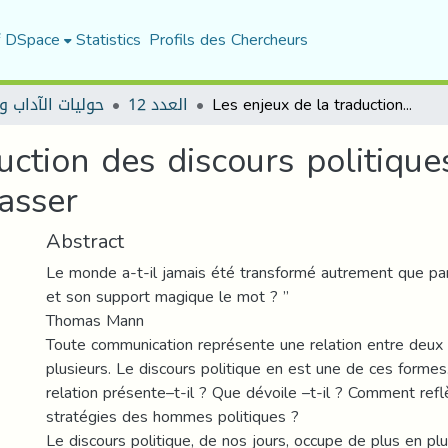
f DSpace
Statistics
Profils des Chercheurs
حوليات الآداب و
العدد 12
Les enjeux de la traduction des discours politiques : une application sur les discours de Nasser
uction des discours politique
asser
Abstract
Le monde a-t-il jamais été transformé autrement que pa
et son support magique le mot ? ”
Thomas Mann
Toute communication représente une relation entre deux
plusieurs. Le discours politique en est une de ces forme
relation présente–t-il ? Que dévoile –t-il ? Comment reflè
stratégies des hommes politiques ?
Le discours politique, de nos jours, occupe de plus en pl