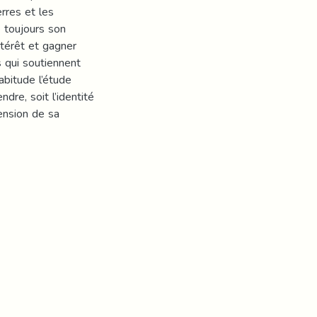
rres et les
 toujours son
ntérêt et gagner
s qui soutiennent
abitude l’étude
dre, soit l’identité
ension de sa