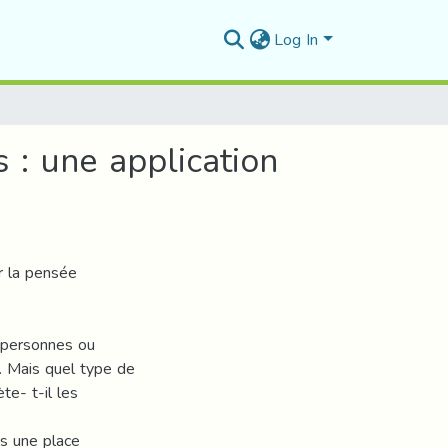
Log In
s : une application
r la pensée
 personnes ou
s. Mais quel type de
te- t-il les
us une place