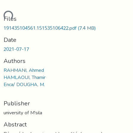
ding...
Files
191435104561.151535106422.pdf
(7.4 MB)
Date
2021-07-17
Authors
RAHMANI, Ahmed
HAMLAOUI, Thamir
Enca/ DOUGHA, M.
Publisher
university of M'sila
Abstract