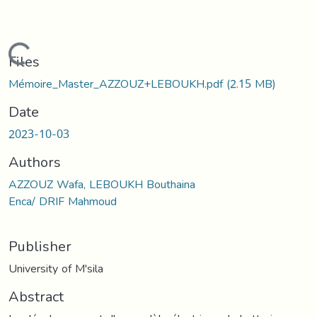
Loading...
Files
Mémoire_Master_AZZOUZ+LEBOUKH.pdf
(2.15 MB)
Date
2023-10-03
Authors
AZZOUZ Wafa, LEBOUKH Bouthaina
Enca/ DRIF Mahmoud
Publisher
University of M'sila
Abstract