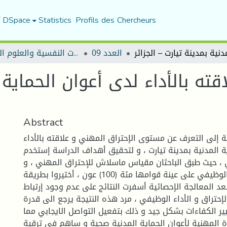
f DSpace
Statistics
Profils des Chercheurs
العدد 09
مجلة الجامع في الدراسات النفسية والعلوم التربوية
ته بالأداء لدى أعوان الحماية 
Abstract
ة إلى التعرف عن مستوى الإحتراق المهني و علاقته بالأداء
ة المدنية بمدينة تيارت ، و لتحقيق أهداف الدراسة إستخدم
، حيث طبق الباحثان مقياس ماسلاش للإحتراق المهني ، و
صمٌما إستبيان الأداء الوظيفي على عينة قوامها مئة (100) عون ، أختيروا بطريقة
د المعالجة الإحصائية أسفرت النتائج على عدم وجود إرتباط
إحتراق و الأداء الوظيفي ، مرد هذه النتيجة يرجع الى قدرة
ر الكفاءات بشكل جيد و ذلك بتفعيل التواصل الايجابي مما
ة المهنية لأعوان الحماية المدنية صحية و ساهم في ترقية