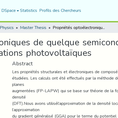
f DSpace
Statistics
Profils des Chercheurs
Physics
Master Thesis
Propriétés optoélectroniques de quelque semiconducteurs chalcopyrites : applications photovoltaïques
roniques de quelque semicon
cations photovoltaïques
Abstract
Les propriétés structurales et électroniques de composé
étudiées. Les calculs ont été effectués par la méthode d
planes
augmentées (FP-LAPW) qui se base sur théorie de la fon
densité
(DFT).Nous avons utilisél’approximation de la densité lo
l’approximation
du gradient généralisé (GGA) pour le terme du potentiel