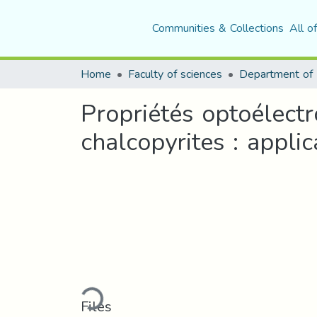
Communities & Collections
All o
Home
Faculty of sciences
Department of 
Propriétés optoélect
chalcopyrites : appli
Loading...
Files